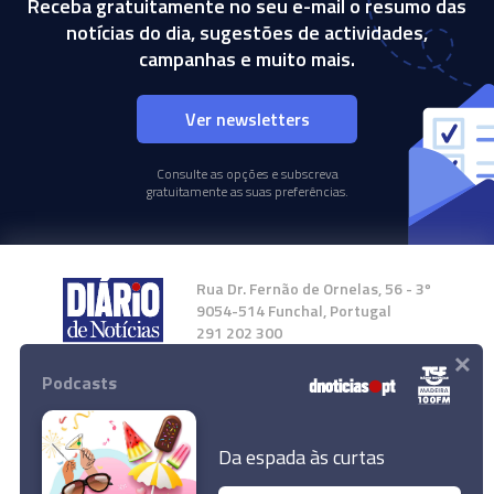
Receba gratuitamente no seu e-mail o resumo das
notícias do dia, sugestões de actividades,
campanhas e muito mais.
Ver newsletters
Consulte as opções e subscreva
gratuitamente as suas preferências.
Rua Dr. Fernão de Ornelas, 56 - 3º
9054-514 Funchal, Portugal
291 202 300
×
Podcasts
Instale a nossa App
Da espada às curtas