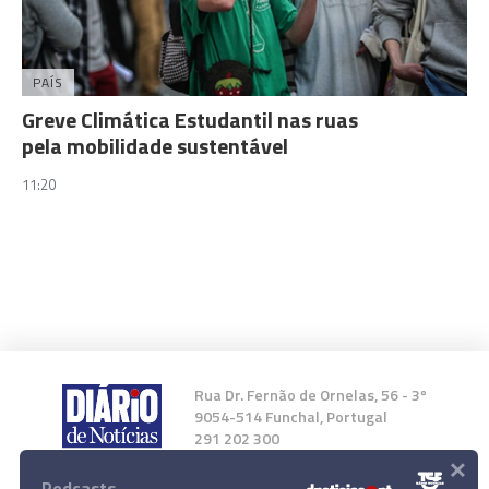
PAÍS
Greve Climática Estudantil nas ruas
pela mobilidade sustentável
11:20
Rua Dr. Fernão de Ornelas, 56 - 3º
9054-514 Funchal, Portugal
291 202 300
×
Podcasts
Instale a nossa App