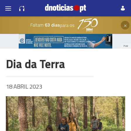
×
Faltam
63 dias
para os
PUB
Dia da Terra
18 ABRIL 2023