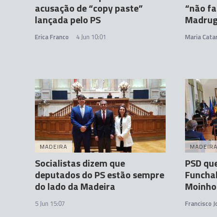
acusação de “copy paste”
“não fa
lançada pelo PS
Madrug
Erica Franco
4 Jun 10:01
Maria Cata
MADEIRA
MADEIR
Socialistas dizem que
PSD que
deputados do PS estão sempre
Funchal
do lado da Madeira
Moinho
5 Jun 15:07
Francisco 