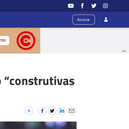
Assinar
PUB
 “construtivas
0