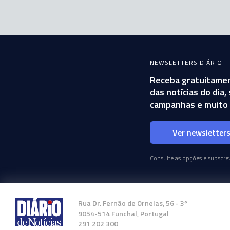
NEWSLETTERS DIÁRIO
Receba gratuitamen
das notícias do dia
campanhas e muito 
Ver newsletter
Consulte as opções e subscrev
Rua Dr. Fernão de Ornelas, 56 - 3º
9054-514 Funchal, Portugal
291 202 300