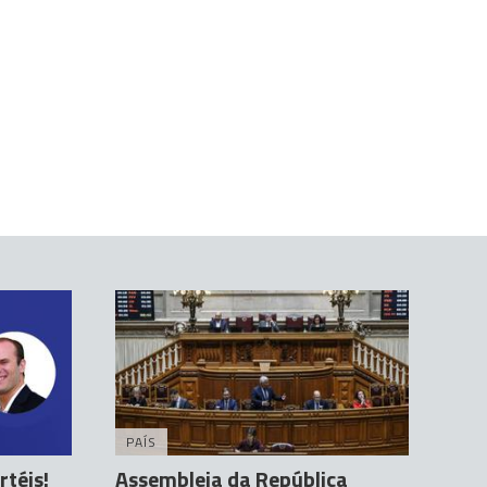
PAÍS
téis!
Assembleia da República