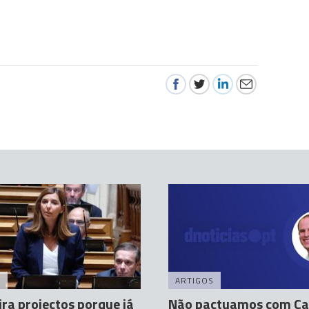
A
ARTIGOS
ira projectos porque já
Não pactuamos com Car