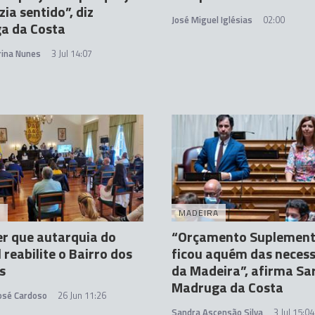
zia sentido”, diz
José Miguel Iglésias
02:00
a da Costa
rina Nunes
3 Jul 14:07
A
MADEIRA
r que autarquia do
“Orçamento Suplement
 reabilite o Bairro dos
ficou aquém das neces
s
da Madeira”, afirma Sa
Madruga da Costa
José Cardoso
26 Jun 11:26
Sandra Ascensão Silva
3 Jul 15:04