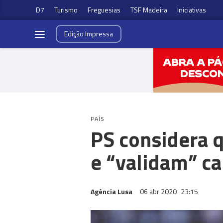
D7
Turismo
Freguesias
TSF Madeira
Iniciativas
Edição
Impressa
PAÍS
PS considera 
e “validam” c
Agência Lusa
06 abr 2020
23:15