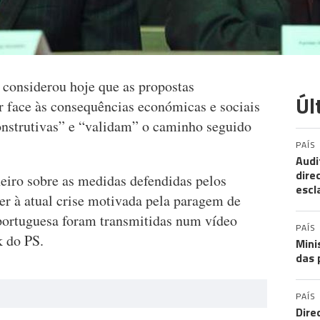
 considerou hoje que as propostas
Úl
r face às consequências económicas e sociais
onstrutivas” e “validam” o caminho seguido
PAÍS
Audi
dire
neiro sobre as medidas defendidas pelos
escl
er à atual crise motivada pela paragem de
 portuguesa foram transmitidas num vídeo
PAÍS
k do PS.
Mini
das 
PAÍS
Dire