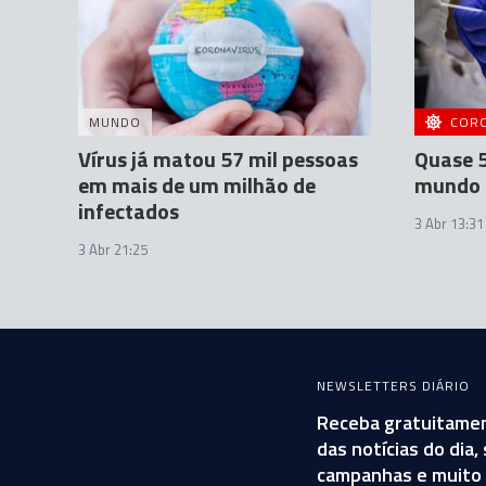
MUNDO
COR
Vírus já matou 57 mil pessoas
Quase 5
em mais de um milhão de
mundo
infectados
3 Abr 13:31
3 Abr 21:25
NEWSLETTERS DIÁRIO
Receba gratuitamen
das notícias do dia
campanhas e muito 