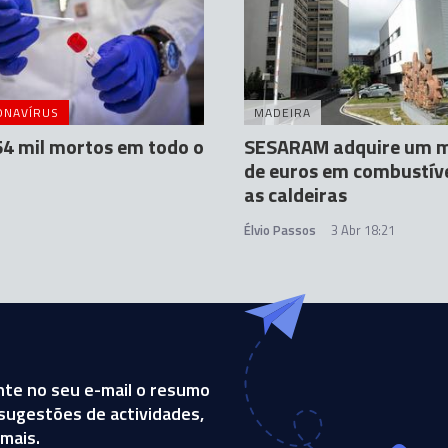
ONAVÍRUS
MADEIRA
4 mil mortos em todo o
SESARAM adquire um m
de euros em combustív
as caldeiras
Élvio Passos
3 Abr 18:21
te no seu e-mail o resumo
, sugestões de actividades,
mais.