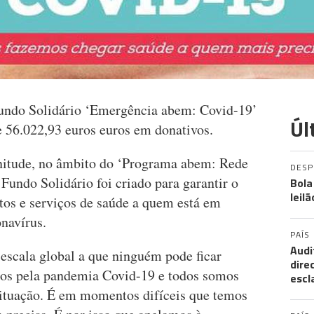
 Fundo Solidário ‘Emergência abem: Covid-19’
Úl
e 56.022,93 euros euros em donativos.
itude, no âmbito do ‘Programa abem: Rede
DES
Fundo Solidário foi criado para garantir o
Bola
leil
os e serviços de saúde a quem está em
navírus.
PAÍS
Audi
 escala global a que ninguém pode ficar
dire
dos pela pandemia Covid-19 e todos somos
escl
 situação. É em momentos difíceis que temos