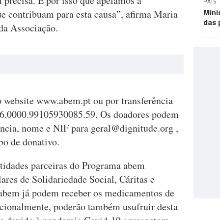
 precisa. É por isso que apelamos à
PAÍS
Mini
ue contribuam para esta causa”, afirma Maria
das 
da Associação.
o website www.abem.pt ou por transferência
36.0000.99105930085.59. Os doadores podem
ência, nome e NIF para
geral@dignitude.org
,
ibo de donativo.
ntidades parceiras do Programa abem
lares de Solidariedade Social, Cáritas e
s abem já podem receber os medicamentos de
icionalmente, poderão também usufruir desta