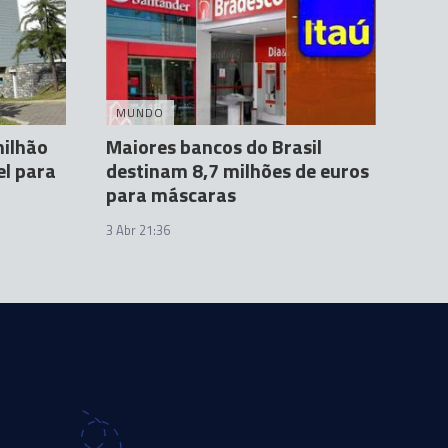
MUNDO
ilhão
Maiores bancos do Brasil
el para
destinam 8,7 milhões de euros
para máscaras
3 Abr 21:36