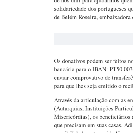
de nos unir para ajudarmos quem
solidariedade dos portugueses q
de Belém Roseira, embaixadora 
Os donativos podem ser feitos n
bancária para o IBAN: PT50.00
enviar comprovativo de transfer
para que lhes seja emitido o rec
Através da articulação com as e
(Autarquias, Instituições Particu
Misericórdias), os beneficiário
que precisam em suas casas. Ad