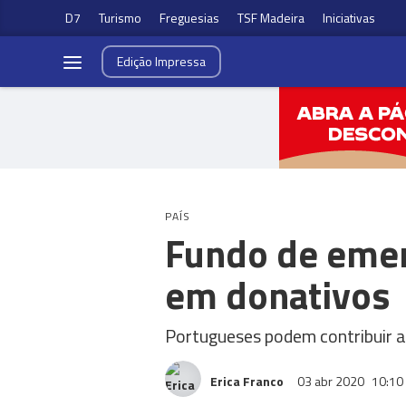
D7
Turismo
Freguesias
TSF Madeira
Iniciativas
Edição
Impressa
PAÍS
Fundo de emer
em donativos
Portugueses podem contribuir
Erica Franco
03 abr 2020
10:10