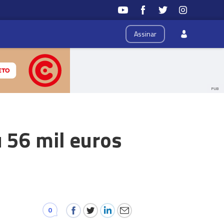
Assinar
PUB
 56 mil euros
0