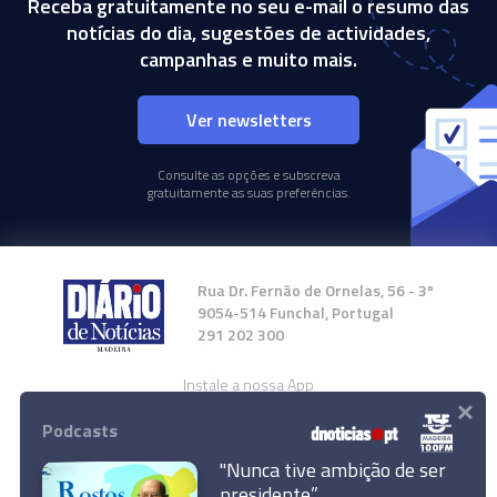
Receba gratuitamente no seu e-mail o resumo das
notícias do dia, sugestões de actividades,
campanhas e muito mais.
Ver newsletters
Consulte as opções e subscreva
gratuitamente as suas preferências.
Rua Dr. Fernão de Ornelas, 56 - 3º
9054-514 Funchal, Portugal
291 202 300
Instale a nossa App
×
Podcasts
"Nunca tive ambição de ser
presidente”