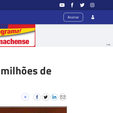
Assinar
PUB
 milhões de
0