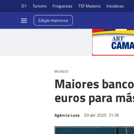
D7
Turismo
Freguesias
TSF Madeira
Iniciativas
Edição
Impressa
MUNDO
Maiores banco
euros para má
Agência Lusa
03 abr 2020
21:36