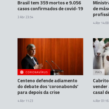
Brasil tem 359 mortos e 9.056
Ministr
casos confirmados de covid-19
de más
profiss
3 Abr 23:54
4 Abr 14:08
CORONAVÍRUS
PAÍS
Centeno defende adiamento
Cabrito
do debate dos ‘coronabonds’
vender 
para depois da crise
casal d
4 Abr 11:23
4 Abr 07:16