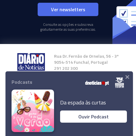
Ver newsletters
Consulte as opções e subscreva
gratuitamente as suas preferências.
Rua Dr. Fernão de Ornelas, 56 - 3º
9054-514 Funchal, Portugal
291 202 300
×
Podcasts
Instale a nossa App
Da espada às curtas
Ouvir Podcast
© 2024 Empresa Diário de Notícias, Lda.
Todos os direitos reservados.