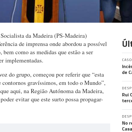
 Socialista da Madeira (PS-Madeira)
Úl
erência de imprensa onde abordou a possível
 bem como as medidas que estão a ser
ser implementadas.
CASO
Incê
de C
voz do grupo, começou por referir que “esta
 contornos gravíssimos, em todo o Mundo”,
DES
a que aqui, na Região Autónoma da Madeira,
Rui 
poder evitar que este surto possa propagar-
terc
DES
No r
Casa