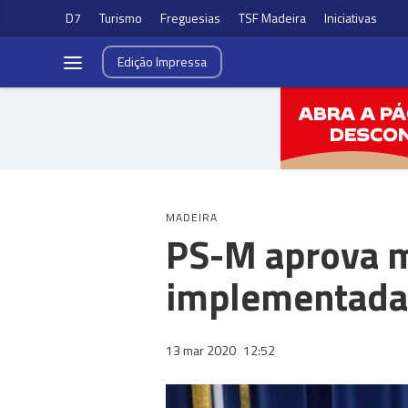
D7
Turismo
Freguesias
TSF Madeira
Iniciativas
Edição
Impressa
MADEIRA
PS-M aprova m
implementada
13 mar 2020
12:52