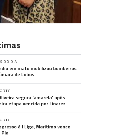
timas
S DO DIA
ndio em mato mobilizou bombeiros
âmara de Lobos
PORTO
Oliveira segura 'amarela' após
eira etapa vencida por Linarez
PORTO
egresso à I Liga, Marítimo vence
 Pia