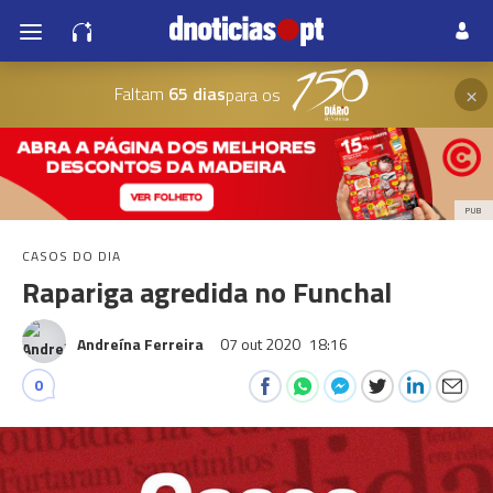
×
Faltam
65 dias
para os
PUB
CASOS DO DIA
Rapariga agredida no Funchal
Andreína Ferreira
07 out 2020
18:16
0