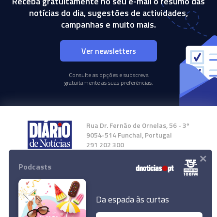
Receba gratuitamente no seu e-mail o resumo das
notícias do dia, sugestões de actividades,
campanhas e muito mais.
Ver newsletters
Consulte as opções e subscreva
gratuitamente as suas preferências.
Rua Dr. Fernão de Ornelas, 56 - 3º
9054-514 Funchal, Portugal
291 202 300
×
Podcasts
Instale a nossa App
Da espada às curtas