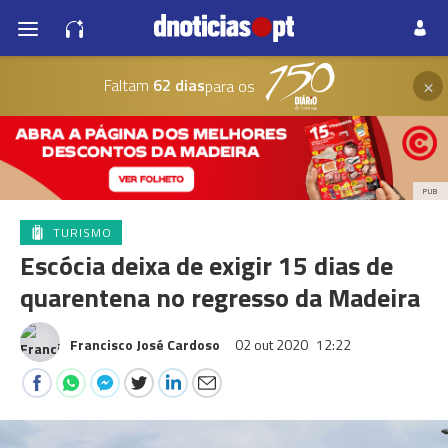
×
Faltam
62 dias
para os
PUB
TURISMO
Escócia deixa de exigir 15 dias de
quarentena no regresso da Madeira
Francisco José Cardoso
02 out 2020
12:22