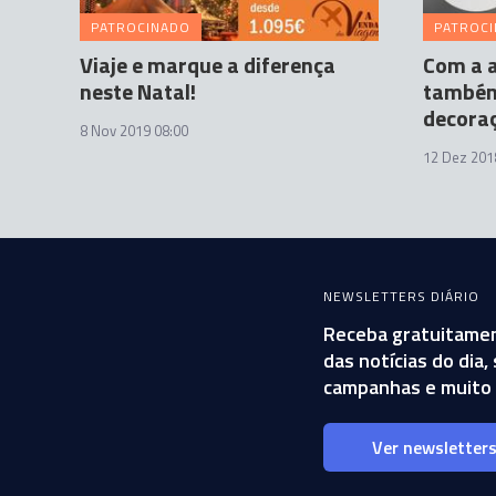
PATROCINADO
PATROC
Viaje e marque a diferença
Com a 
neste Natal!
também
decora
8 Nov 2019 08:00
12 Dez 201
NEWSLETTERS DIÁRIO
Receba gratuitamen
das notícias do dia
campanhas e muito 
Ver newsletter