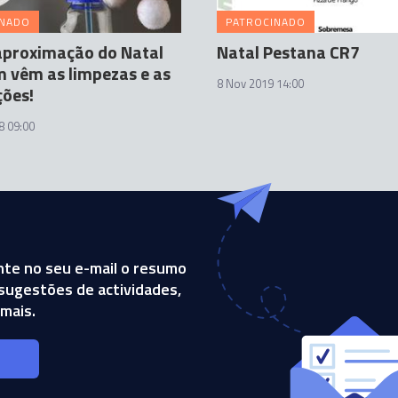
INADO
PATROCINADO
aproximação do Natal
Natal Pestana CR7
 vêm as limpezas e as
8 Nov 2019 14:00
ções!
8 09:00
te no seu e-mail o resumo
, sugestões de actividades,
mais.
s