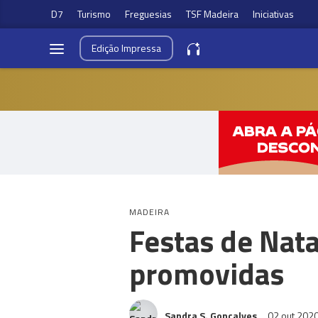
D7
Turismo
Freguesias
TSF Madeira
Iniciativas
Edição
Impressa
MADEIRA
Festas de Nata
promovidas
Sandra S. Gonçalves
02 out 202