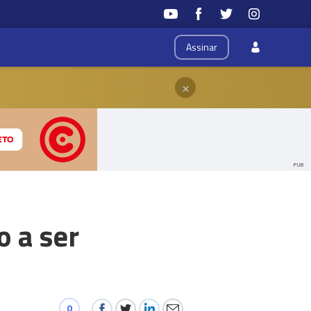
Assinar
×
PUB
o a ser
0