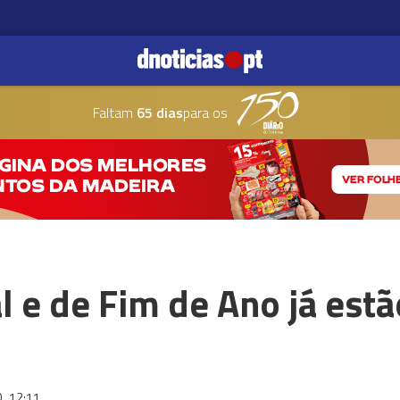
Faltam
65 dias
para os
l e de Fim de Ano já estã
0
12:11