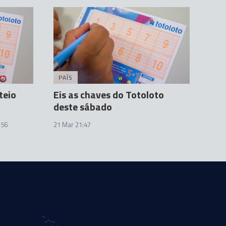
PAÍS
teio
Eis as chaves do Totoloto
deste sábado
:56
21 Mar 21:47