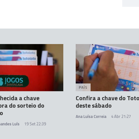
PAÍS
nhecida a chave
Confira a chave do Tot
ra do sorteio do
deste sábado
to
Ana Luísa Correia
4 Abr 21:27
nandes Luís
19 Set 22:39