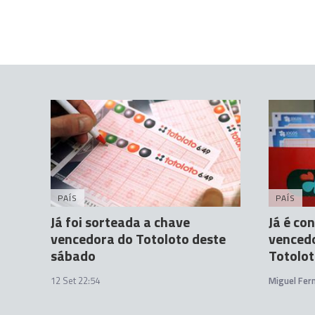
PAÍS
PAÍS
Já foi sorteada a chave
Já é co
vencedora do Totoloto deste
vencedo
sábado
Totolo
12 Set 22:54
Miguel Fer