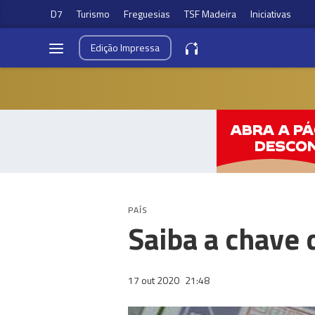
D7
Turismo
Freguesias
TSF Madeira
Iniciativas
Edição
Impressa
PAÍS
Saiba a chave 
17 out 2020
21:48