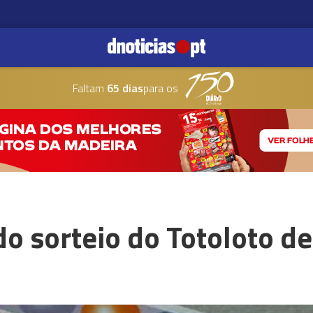
Faltam
65 dias
para os
do sorteio do Totoloto d