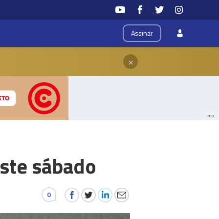
Assinar
×
PUB
este sábado
0