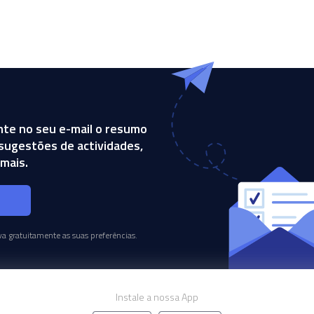
te no seu e-mail o resumo
, sugestões de actividades,
mais.
s
a gratuitamente as suas preferências.
Instale a nossa App