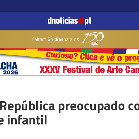
Faltam
64 dias
para os
 República preocupado 
 infantil