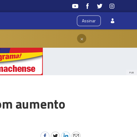
Assinar
×
PUB
com aumento