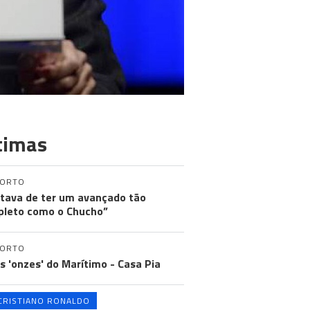
timas
PORTO
tava de ter um avançado tão
leto como o Chucho”
PORTO
os 'onzes' do Marítimo - Casa Pia
CRISTIANO RONALDO