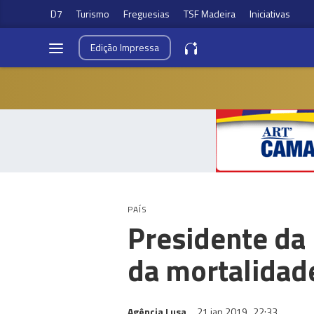
D7
Turismo
Freguesias
TSF Madeira
Iniciativas
Edição
Impressa
PAÍS
Presidente da
da mortalidade
Agência Lusa
21 jan 2019
22:33