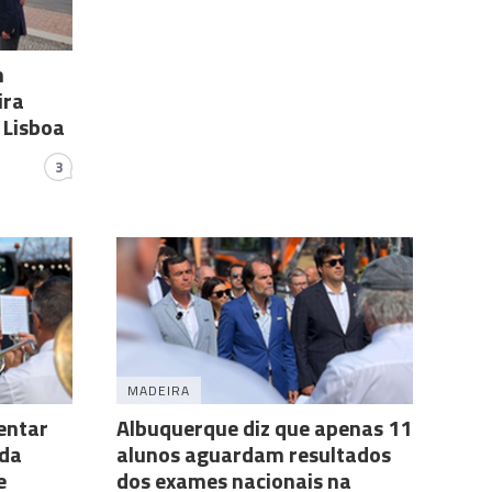
m
ira
 Lisboa
3
MADEIRA
entar
Albuquerque diz que apenas 11
 da
alunos aguardam resultados
e
dos exames nacionais na