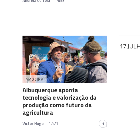
Andreia Correia
14:33
17 JUL
MADEIRA
Albuquerque aponta
tecnologia e valorização da
produção como futuro da
agricultura
Victor Hugo
12:21
1