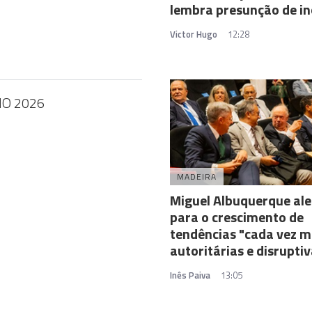
lembra presunção de in
Victor Hugo
12:28
HO 2026
MADEIRA
Miguel Albuquerque ale
para o crescimento de
tendências "cada vez m
autoritárias e disrupti
Inês Paiva
13:05