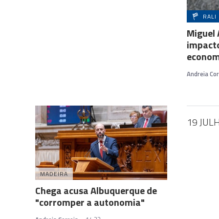
RALI
Miguel
impacto
econom
Andreia Cor
19 JUL
MADEIRA
Chega acusa Albuquerque de
"corromper a autonomia"