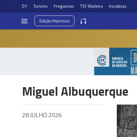
D7
Turismo
Freguesias
TSF Madeira
Iniciativas
Edição
Impressa
Miguel Albuquerque
28 JULHO 2026