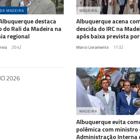
 DA MADEIRA
MADEIRA
 Albuquerque destaca
Albuquerque acena co
 do Rali da Madeira na
descida do IRC na Made
ia regional
após baixa prevista por
reia
20:42
Marco Livramento
17:32
HO 2026
MADEIRA
Albuquerque evita com
polémica com ministro
Administração Interna 