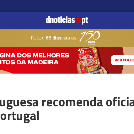
Faltam
66 dias
para os
tuguesa recomenda ofici
ortugal