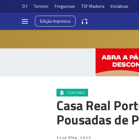
D7
Turismo
Freguesias
TSF Madeira
Iniciativas
Edição
Impressa
TURISMO
Casa Real Por
Pousadas de P
11 jul 2014
13:13