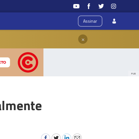
Assinar
×
PUB
almente