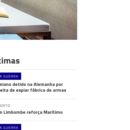
timas
A GUERRA
niano detido na Alemanha por
eita de espiar fábrica de armas
PORTO
n Limbombe reforça Marítimo
A GUERRA