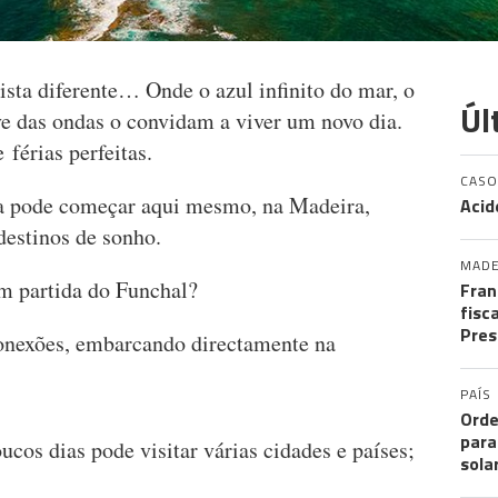
sta diferente… Onde o azul infinito do mar, o
Úl
ve das ondas o convidam a viver um novo dia.
 férias perfeitas.
CASO
ia pode começar aqui mesmo, na Madeira,
Acid
destinos de sonho.
MADE
m partida do Funchal?
Fran
fisc
Pres
conexões, embarcando directamente na
PAÍS
Orde
para
cos dias pode visitar várias cidades e países;
sola