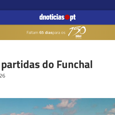
Faltam
65 dias
para os
 partidas do Funchal
026