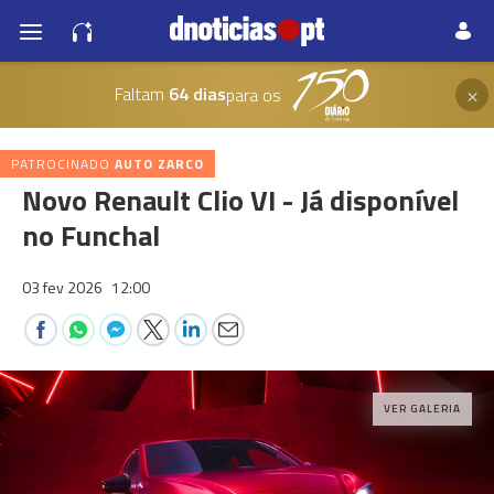
×
Faltam
64 dias
para os
PATROCINADO
AUTO ZARCO
Novo Renault Clio VI - Já disponível
no Funchal
03 fev 2026
12:00
VER GALERIA