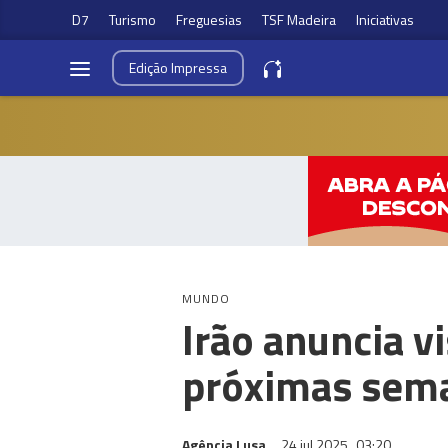
D7
Turismo
Freguesias
TSF Madeira
Iniciativas
Edição
Impressa
MUNDO
Irão anuncia v
próximas sem
Agência Lusa
24 jul 2025
03:20