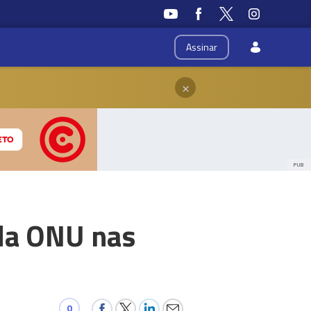
Assinar
×
PUB
 da ONU nas
0