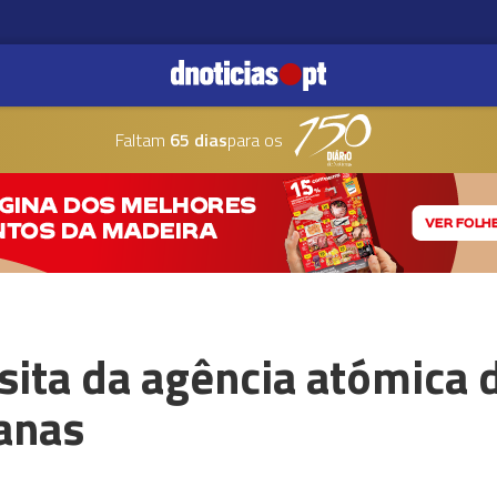
Faltam
65 dias
para os
isita da agência atómica
anas