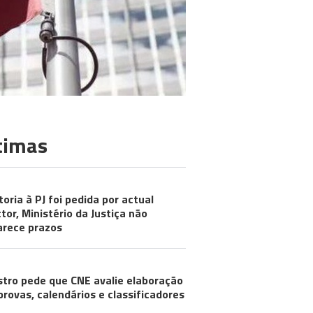
timas
toria à PJ foi pedida por actual
ctor, Ministério da Justiça não
arece prazos
stro pede que CNE avalie elaboração
provas, calendários e classificadores