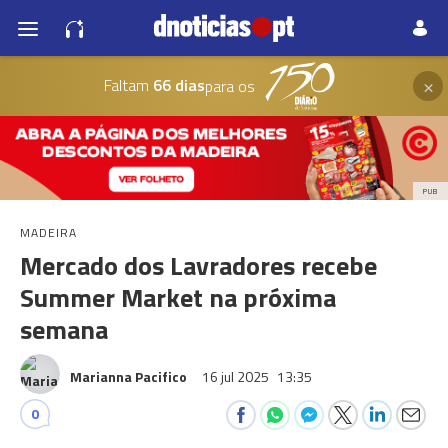
×
Faltam
66 dias
para os
PUB
MADEIRA
Mercado dos Lavradores recebe
Summer Market na próxima
semana
Marianna Pacifico
16 jul 2025
13:35
0