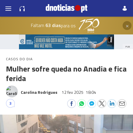
×
Faltam
63 dias
para os
PUB
CASOS DO DIA
Mulher sofre queda no Anadia e fica
ferida
Carolina Rodrigues
12 fev 2025
18:04
3