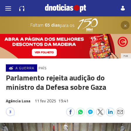
×
Faltam
65 dias
para os
PUB
A GUERRA
PAÍS
Parlamento rejeita audição do
ministro da Defesa sobre Gaza
Agência Lusa
11 fev 2025
19:41
3