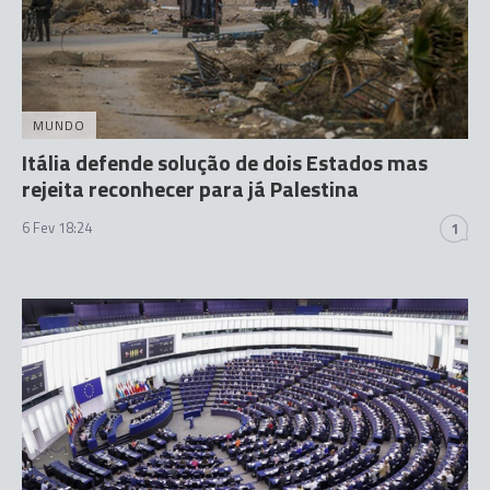
MUNDO
Itália defende solução de dois Estados mas
rejeita reconhecer para já Palestina
6 Fev 18:24
1