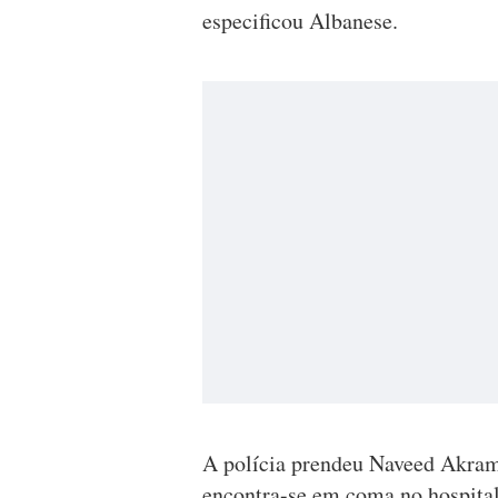
especificou Albanese.
A polícia prendeu Naveed Akram
encontra-se em coma no hospital,