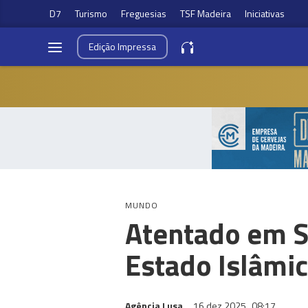
D7
Turismo
Freguesias
TSF Madeira
Iniciativas
Edição
Impressa
MUNDO
Atentado em S
Estado Islâmi
Agência Lusa
16 dez 2025
08:17