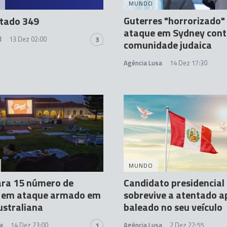
MUNDO
Guterres "horrorizado"
tado 349
ataque em Sydney cont
l
13 Dez 02:00
3
comunidade judaica
Agência Lusa
14 Dez 17:30
MUNDO
ara 15 número de
Candidato presidencial
 em ataque armado em
sobrevive a atentado a
ustraliana
baleado no seu veículo
a
14 Dez 23:00
Agência Lusa
2 Dez 22:55
1