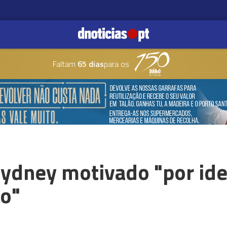
Faltam
65 dias
para os
ydney motivado "por ide
co"