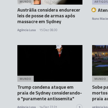
MUNDO
ARTIGOS
Austrália considera endurecer
Aten
leis de posse de armas após
Nuno Macie
massacre em Sydney
Agência Lusa
15 Dez 08:30
MUNDO
MUNDO
Trump condena ataque em
Sobe p
praia de Sydney considerando-
mortos
o "puramente antissemita"
praia a
Agência Lusa
14 Dez 22:31
agência lus
1