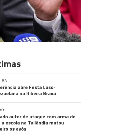
timas
IRA
erência abre Festa Luso-
zuelana na Ribeira Brava
DO
ado autor de ataque com arma de
 a escola na Tailândia matou
eiro os avós