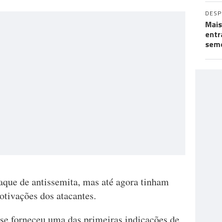
DES
Mais
entr
seme
taque de antissemita, mas até agora tinham
motivações dos atacantes.
ese forneceu uma das primeiras indicações de