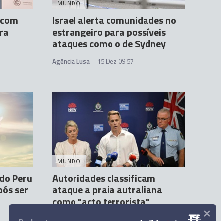
MUNDO
 com
Israel alerta comunidades no
ra
estrangeiro para possíveis
ataques como o de Sydney
Agência Lusa
15 Dez 09:57
MUNDO
 do Peru
Autoridades classificam
pós ser
ataque a praia autraliana
como "acto terrorista"
×
Agência Lusa
14 Dez 12:41