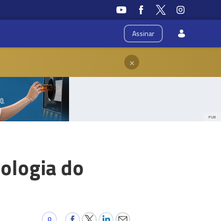
Assinar
×
PUB
ologia do
0