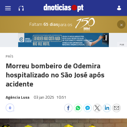
×
Faltam
65 dias
para os
PUB
PAÍS
Morreu bombeiro de Odemira
hospitalizado no São José após
acidente
Agência Lusa
03 jan 2025
10:51
0