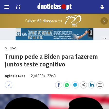
×
Faltam
63 dias
para os
PUB
MUNDO
Trump pede a Biden para fazerem
juntos teste cognitivo
Agência Lusa
12 jul 2024
22:53
0