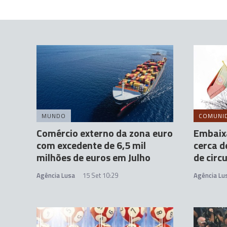
MUNDO
COMUNI
Comércio externo da zona euro
Embaix
com excedente de 6,5 mil
cerca d
milhões de euros em Julho
de circ
Agência Lusa
15 Set 10:29
Agência Lu