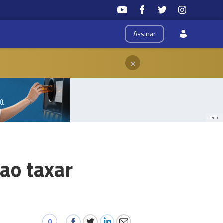
Assinar
×
PUB
ao taxar
0