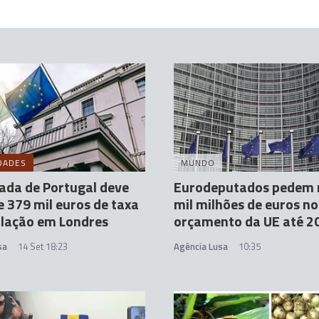
DADES
MUNDO
ada de Portugal deve
Eurodeputados pedem 
e 379 mil euros de taxa
mil milhões de euros no
ulação em Londres
orçamento da UE até 2
sa
14 Set 18:23
Agência Lusa
10:35