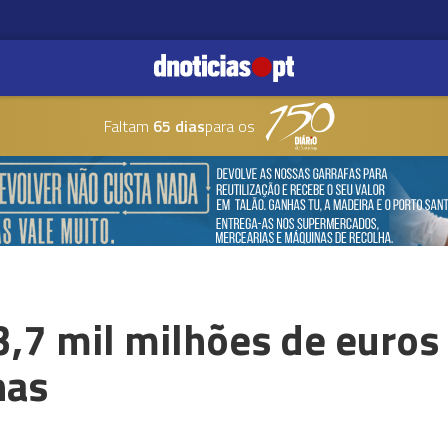
Faltam
65 dias
para os
,7 mil milhões de euros 
nas