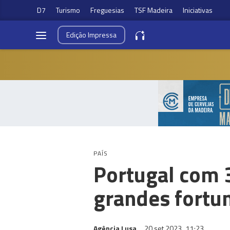
D7
Turismo
Freguesias
TSF Madeira
Iniciativas
Edição
Impressa
PAÍS
Portugal com 3
grandes fortu
Agência Lusa
20 set 2023
11:23