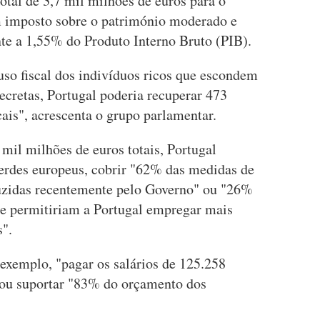
otal de 3,7 mil milhões de euros para o
m imposto sobre o património moderado e
nte a 1,55% do Produto Interno Bruto (PIB).
uso fiscal dos indivíduos ricos que escondem
secretas, Portugal poderia recuperar 473
cais", acrescenta o grupo parlamentar.
 mil milhões de euros totais, Portugal
erdes europeus, cobrir "62% das medidas de
duzidas recentemente pelo Governo" ou "26%
ue permitiriam a Portugal empregar mais
s".
r exemplo, "pagar os salários de 125.258
 ou suportar "83% do orçamento dos