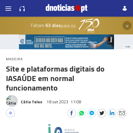
×
Faltam
63 dias
para os
PUB
MADEIRA
Site e plataformas digitais do
IASAÚDE em normal
funcionamento
Cátia Teles
18 set 2023
17:08
0