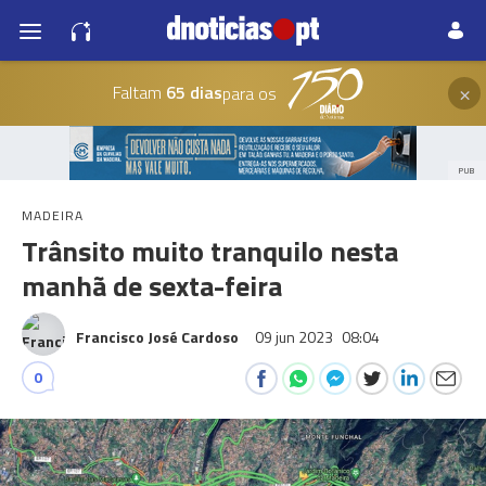
×
Faltam
65 dias
para os
PUB
MADEIRA
Trânsito muito tranquilo nesta
manhã de sexta-feira
Francisco José Cardoso
09 jun 2023
08:04
0