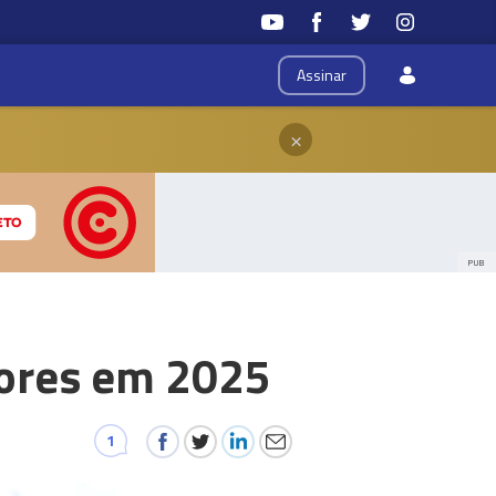
Assinar
×
PUB
çores em 2025
1