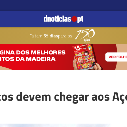
Faltam
65 dias
para os
icos devem chegar aos A