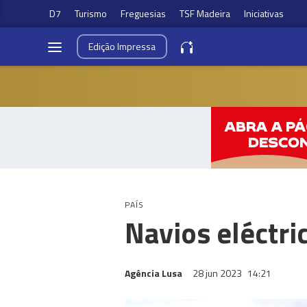
D7
Turismo
Freguesias
TSF Madeira
Iniciativas
Edição
Impressa
PAÍS
Navios eléctr
Agência Lusa
28 jun 2023
14:21