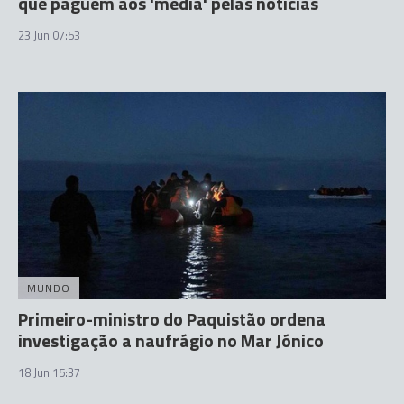
que paguem aos 'media' pelas notícias
23 Jun 07:53
MUNDO
Primeiro-ministro do Paquistão ordena
investigação a naufrágio no Mar Jónico
18 Jun 15:37