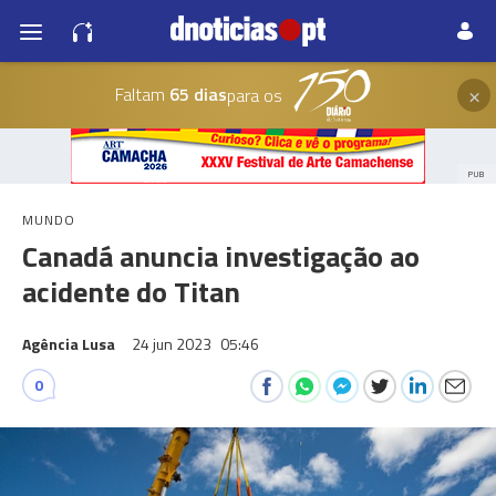
×
Faltam
65 dias
para os
PUB
MUNDO
Canadá anuncia investigação ao
acidente do Titan
Agência Lusa
24 jun 2023
05:46
0