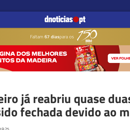
Faltam
67 dias
para os
eiro já reabriu quase du
 sido fechada devido ao 
18:25