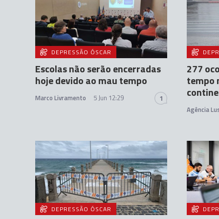
DEPRESSÃO ÓSCAR
DEPR
Escolas não serão encerradas
277 oco
hoje devido ao mau tempo
tempo n
contine
Marco Livramento
5 Jun 12:29
1
Agência Lu
DEPRESSÃO ÓSCAR
DEPR