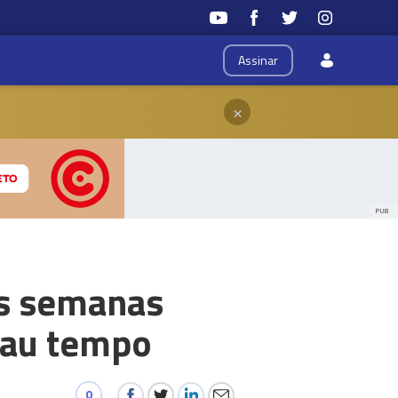
Assinar
×
PUB
as semanas
mau tempo
0