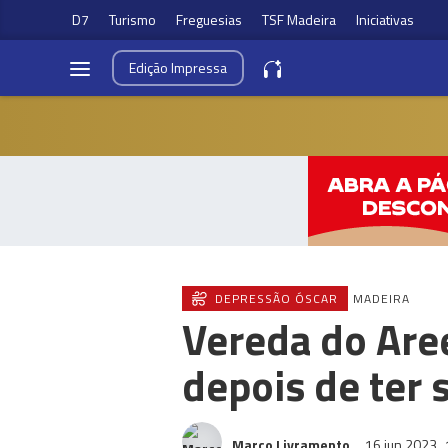
D7
Turismo
Freguesias
TSF Madeira
Iniciativas
Edição
Impressa
DEPRESSÃO ÓSCAR
MADEIRA
Vereda do Are
depois de ter
Marco Livramento
16 jun 2023