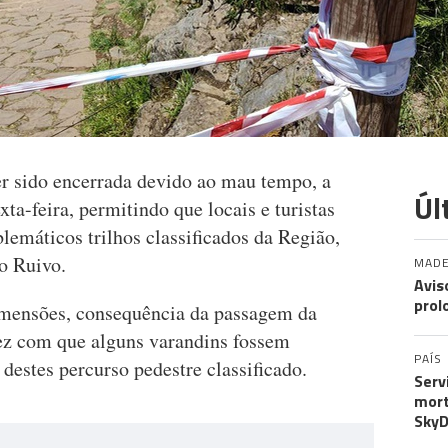
r sido encerrada devido ao mau tempo, a
Úl
xta-feira, permitindo que locais e turistas
emáticos trilhos classificados da Região,
co Ruivo.
MADE
Avis
prol
imensões, consequência da passagem da
ez com que alguns varandins fossem
PAÍS
 destes percurso pedestre classificado.
Serv
mort
SkyD