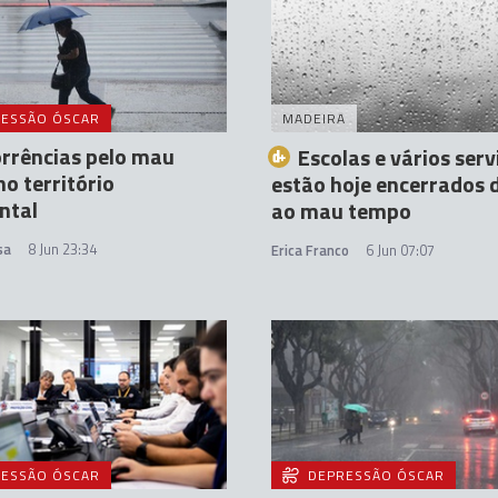
ESSÃO ÓSCAR
MADEIRA
rrências pelo mau
Escolas e vários serv
o território
estão hoje encerrados 
ntal
ao mau tempo
sa
8 Jun 23:34
Erica Franco
6 Jun 07:07
ESSÃO ÓSCAR
DEPRESSÃO ÓSCAR