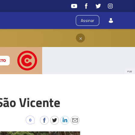
Assinar
×
PUB
São Vicente
0