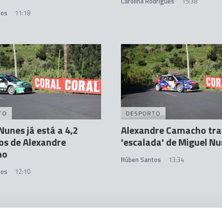
Carolina Rodrigues
15:38
tos
11:18
TO
DESPORTO
Nunes já está a 4,2
Alexandre Camacho tr
os de Alexandre
'escalada' de Miguel N
ho
Rúben Santos
13:34
tos
12:10