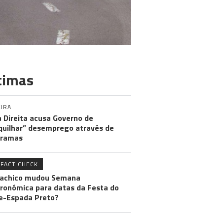
timas
IRA
 Direita acusa Governo de
uilhar” desemprego através de
gramas
FACT CHECK
achico mudou Semana
ronómica para datas da Festa do
e-Espada Preto?