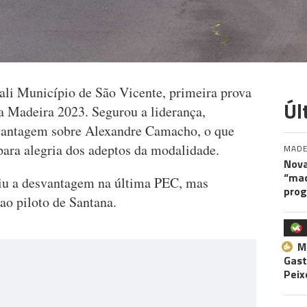
li Município de São Vicente, primeira prova
Úl
 Madeira 2023. Segurou a liderança,
vantagem sobre Alexandre Camacho, o que
ara alegria dos adeptos da modalidade.
MADE
Nova
“maq
iu a desvantagem na última PEC, mas
pro
a ao piloto de Santana.
M
Gast
Peix