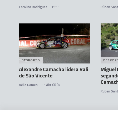
Carolina Rodrigues
15:11
Rúben San
DESPORTO
DESPOR
Alexandre Camacho lidera Rali
Miguel 
de São Vicente
segund
Camac
Nélio Gomes
15 Abr 00:07
Rúben San