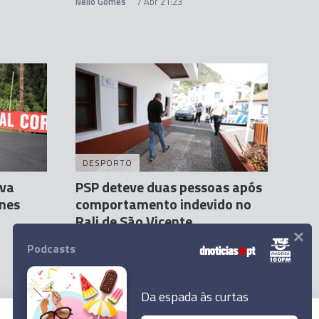
Nélio Gomes
7 Abr 21:23
DESPORTO
ava
PSP deteve duas pessoas após
unes
comportamento indevido no
Rali de São Vicente
×
Rúben Santos
13:23
Podcasts
Da espada às curtas