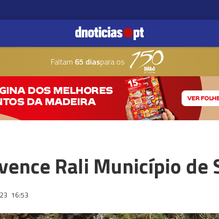
Faltam
65 dias
para os
vence Rali Município de 
023
16:53