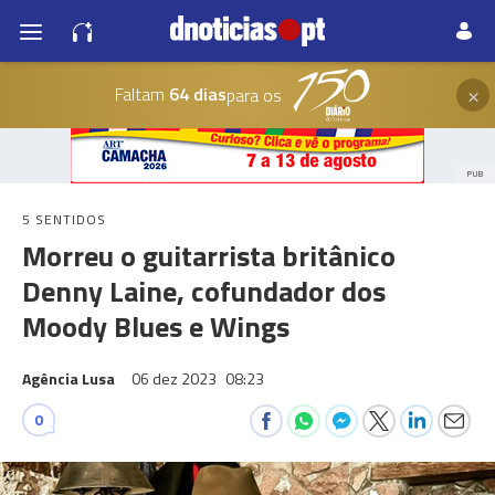
×
Faltam
64 dias
para os
PUB
5 SENTIDOS
Morreu o guitarrista britânico
Denny Laine, cofundador dos
Moody Blues e Wings
Agência Lusa
06 dez 2023
08:23
0