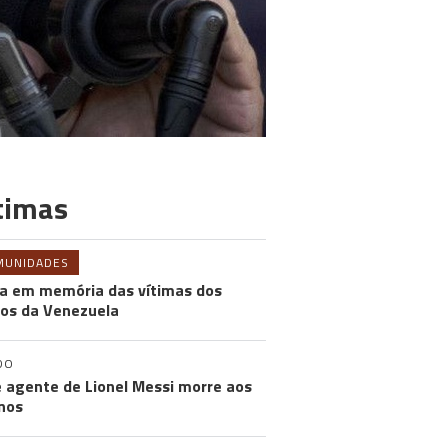
timas
MUNIDADES
a em memória das vítimas dos
os da Venezuela
DO
e agente de Lionel Messi morre aos
nos