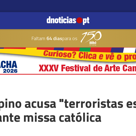
Faltam
64 dias
para os
ipino acusa "terroristas 
nte missa católica