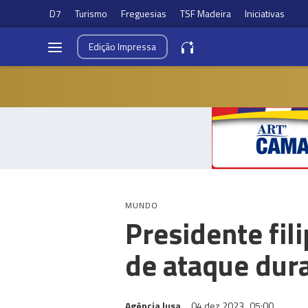
D7
Turismo
Freguesias
TSF Madeira
Iniciativas
Edição
Impressa
MUNDO
Presidente fil
de ataque dura
Agência lusa
04 dez 2023
05:00