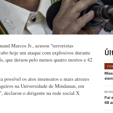
inand Marcos Jr., acusou "terroristas
Úl
 cabo hoje um ataque com explosivos durante
aís, que deixou pelo menos quatro mortos e 42
CO
Miss
sism
possível os atos insensatos e mais atrozes
rangeiros na Universidade de Mindanau, em
MUN
 declarou o dirigente na rede social X
Pai 
68 a