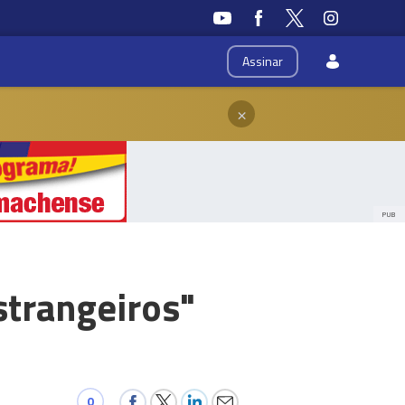
Assinar
×
PUB
estrangeiros"
0