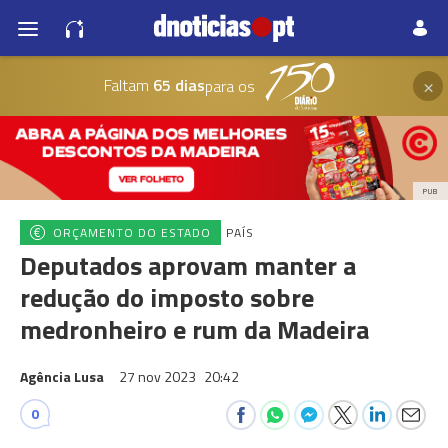
×
Faltam
65 dias
para os
PUB
ORÇAMENTO DO ESTADO
PAÍS
Deputados aprovam manter a
redução do imposto sobre
medronheiro e rum da Madeira
Agência Lusa
27 nov 2023
20:42
0