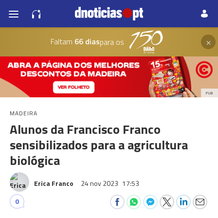
×
Faltam
66 dias
para os
PUB
MADEIRA
Alunos da Francisco Franco
sensibilizados para a agricultura
biológica
Erica Franco
24 nov 2023
17:53
0