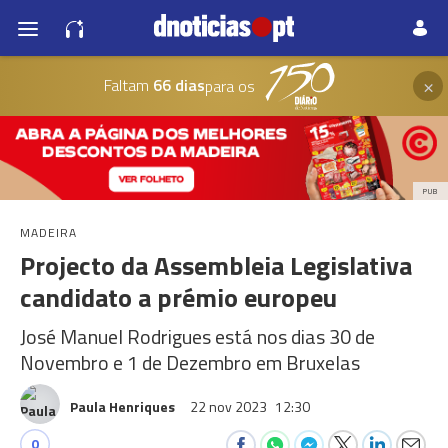
×
Faltam
66 dias
para os
PUB
MADEIRA
Projecto da Assembleia Legislativa
candidato a prémio europeu
José Manuel Rodrigues está nos dias 30 de
Novembro e 1 de Dezembro em Bruxelas
Paula Henriques
22 nov 2023
12:30
0