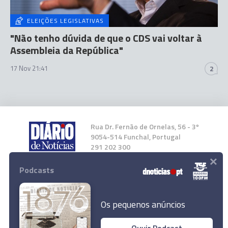
ELEIÇÕES LEGISLATIVAS
"Não tenho dúvida de que o CDS vai voltar à
Assembleia da República"
17 Nov 21:41
2
Rua Dr. Fernão de Ornelas, 56 - 3º
9054-514 Funchal, Portugal
291 202 300
×
Podcasts
Instale a nossa App
Os pequenos anúncios
Ouvir Podcast