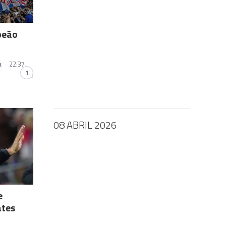
peão
a
22:37
1
08 ABRIL 2026
e
ates