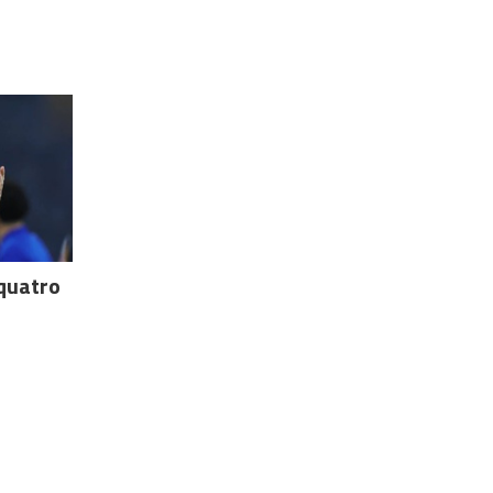
quatro
a