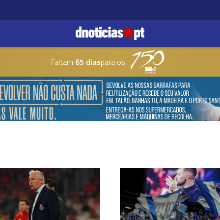
Faltam
65 dias
para os