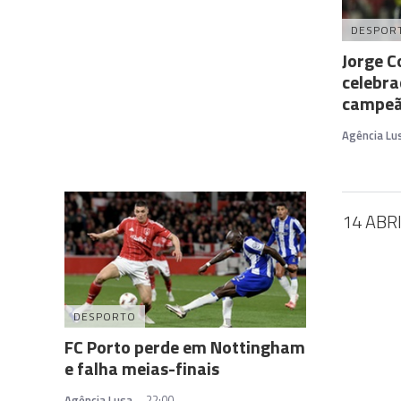
DESPOR
Jorge C
celebra
campeã
Agência Lu
14 ABR
DESPORTO
FC Porto perde em Nottingham
e falha meias-finais
Agência Lusa
22:00