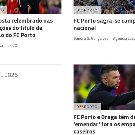
TO
DESPORTO
osta relembrado nas
FC Porto sagra-se cam
ções do título de
nacional
o do FC Porto
Sandra S. Gonçalves
Agência Lus
sa
23:20
IL 2026
DESPORTO
FC Porto e Braga têm d
'emendar' fora os emp
caseiros