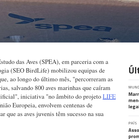
Estudo das Aves (SPEA), em parceria com a
Úl
ogia (SEO BirdLife) mobilizou equipas de
que, ao longo do último mês, "percorreram as
rias, salvando 800 aves marinhas que caíram
MUN
Marr
ificial", iniciativa "no âmbito do projeto
LIFE
meno
União Europeia, envolvem centenas de
lega
rar que as aves juvenis têm sucesso na sua
PAÍS
Asso
prom