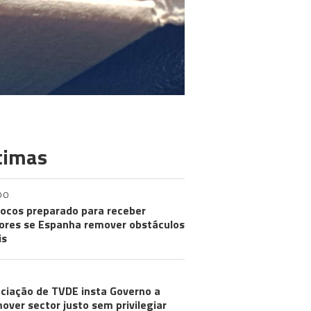
timas
DO
ocos preparado para receber
res se Espanha remover obstáculos
is
ciação de TVDE insta Governo a
over sector justo sem privilegiar