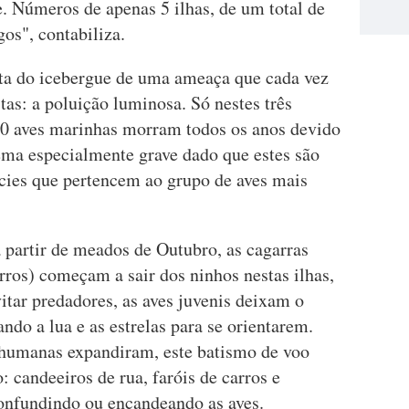
. Números de apenas 5 ilhas, de um total de
os", contabiliza.
nta do icebergue de uma ameaça que cada vez
as: a poluição luminosa. Só nestes três
00 aves marinhas morram todos os anos devido
ma especialmente grave dado que estes são
écies que pertencem ao grupo de aves mais
 partir de meados de Outubro, as cagarras
rros) começam a sair dos ninhos nestas ilhas,
itar predadores, as aves juvenis deixam o
ndo a lua e as estrelas para se orientarem.
humanas expandiram, este batismo de voo
: candeeiros de rua, faróis de carros e
confundindo ou encandeando as aves.