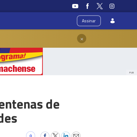
Assinar
×
PUB
centenas de
des
0