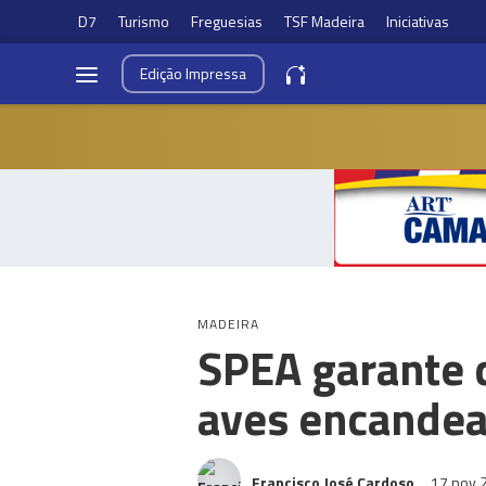
D7
Turismo
Freguesias
TSF Madeira
Iniciativas
Edição
Impressa
MADEIRA
SPEA garante 
aves encandea
Francisco José Cardoso
17 nov 