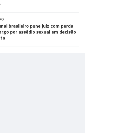
s
DO
unal brasileiro pune juiz com perda
argo por assédio sexual em decisão
ita