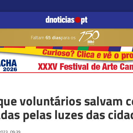
Faltam
65 dias
para os
que voluntários salvam 
das pelas luzes das cida
2023
09:39