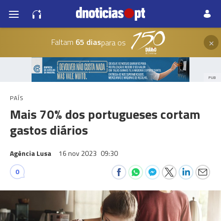
×
Faltam
65 dias
para os
PUB
PAÍS
Mais 70% dos portugueses cortam
gastos diários
Agência Lusa
16 nov 2023
09:30
0