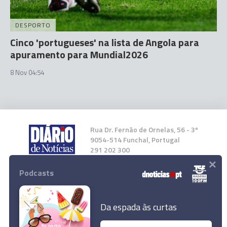
DESPORTO
Cinco 'portugueses' na lista de Angola para
apuramento para Mundial2026
8 Nov 04:54
Rua Dr. Fernão de Ornelas, 56 - 3º
9054-514 Funchal, Portugal
291 202 300
×
Podcasts
Instale a nossa App
Da espada às curtas