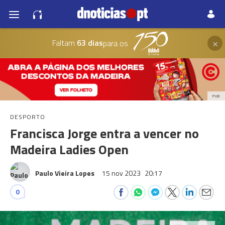
×
Faltam
63 dias
para os
PUB
DESPORTO
Francisca Jorge entra a vencer no
Madeira Ladies Open
Paulo Vieira Lopes
15 nov 2023
20:17
0