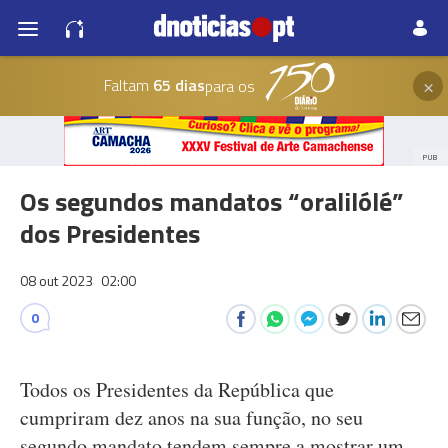
×
Faltam
65 dias
para os
PUB
Os segundos mandatos “oralilólé”
dos Presidentes
08 out 2023
02:00
0
Todos os Presidentes da República que
cumpriram dez anos na sua função, no seu
segundo mandato tendem sempre a mostrar um