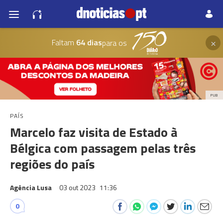
×
Faltam
64 dias
para os
PUB
PAÍS
Marcelo faz visita de Estado à
Bélgica com passagem pelas três
regiões do país
Agência Lusa
03 out 2023
11:36
0