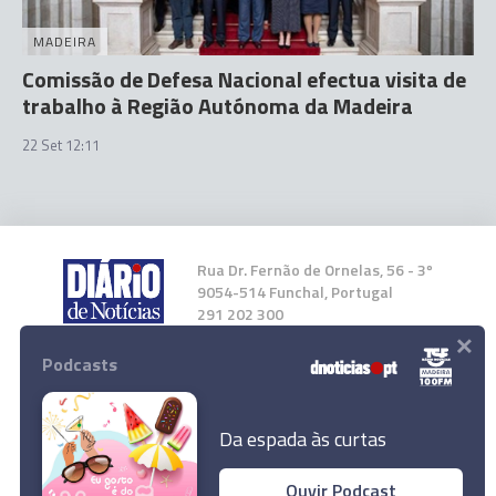
MADEIRA
Comissão de Defesa Nacional efectua visita de
trabalho à Região Autónoma da Madeira
22 Set 12:11
Rua Dr. Fernão de Ornelas, 56 - 3º
9054-514 Funchal, Portugal
291 202 300
×
Podcasts
Instale a nossa App
Da espada às curtas
Ouvir Podcast