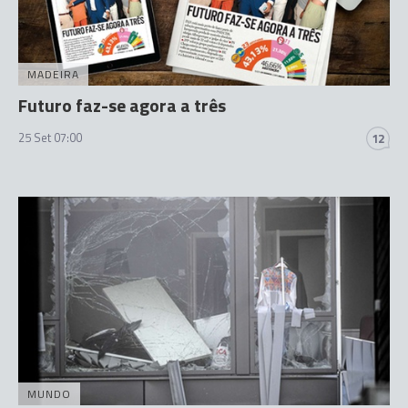
MADEIRA
Futuro faz-se agora a três
25 Set 07:00
12
MUNDO