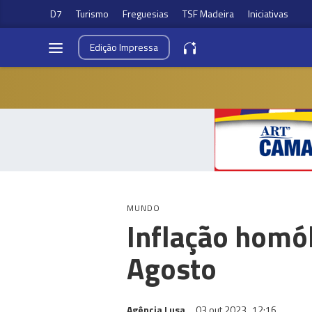
D7
Turismo
Freguesias
TSF Madeira
Iniciativas
Edição
Impressa
MUNDO
Inflação homó
Agosto
Agência Lusa
03 out 2023
12:16