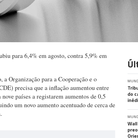
ubiu para 6,4% em agosto, contra 5,9% em
Úl
 a Organização para a Cooperação e o
MUN
E) precisa que a inflação aumentou entre
Trib
do c
m nove países a registarem aumentos de 0,5
inéd
luindo um novo aumento acentuado de cerca de
.
MUN
Wall
preo
Orie