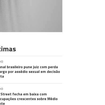
timas
DO
unal brasileiro pune juiz com perda
argo por assédio sexual em decisão
ita
DO
 Street fecha em baixa com
cupações crescentes sobre Médio
nte