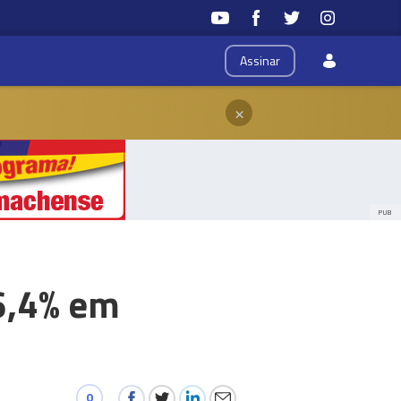
Assinar
×
PUB
6,4% em
0