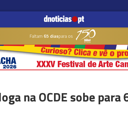
Faltam
65 dias
para os
loga na OCDE sobe para 