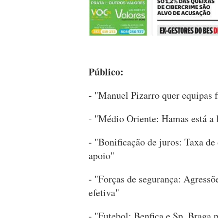
Público:
- "Manuel Pizarro quer equipas f
- "Médio Oriente: Hamas está a li
- "Bonificação de juros: Taxa de
apoio"
- "Forças de segurança: Agressõ
efetiva"
- "Futebol: Benfica e Sp. Braga