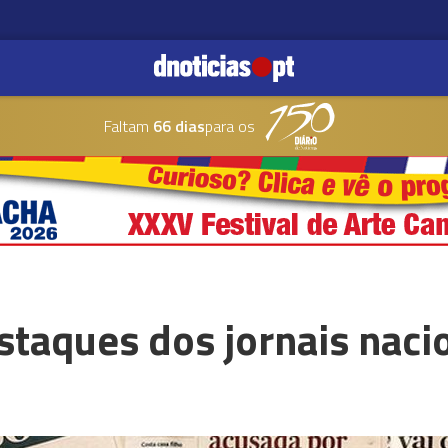
Faltam
66 dias
para os
taques dos jornais naci