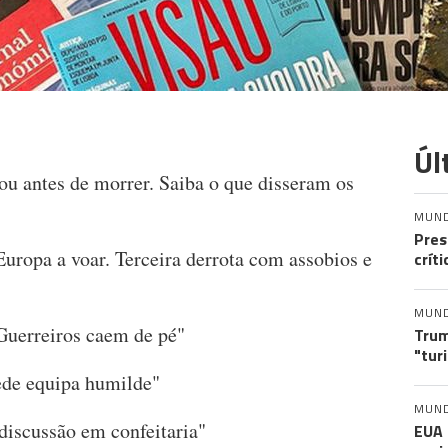
Úl
tou antes de morrer. Saiba o que disseram os
MUN
Pres
Europa a voar. Terceira derrota com assobios e
crít
MUN
Guerreiros caem de pé"
Trum
"tur
ede equipa humilde"
MUN
 discussão em confeitaria"
EUA 