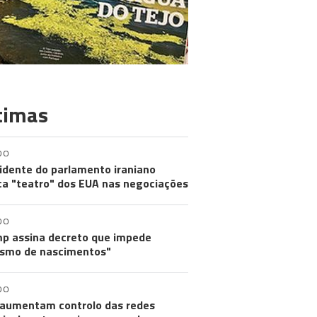
timas
DO
idente do parlamento iraniano
ica "teatro" dos EUA nas negociações
DO
p assina decreto que impede
ismo de nascimentos"
DO
aumentam controlo das redes