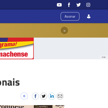
Assinar
×
PUB
onais
0