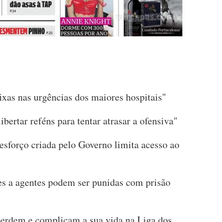
ixas nas urgências dos maiores hospitais"
bertar reféns para tentar atrasar a ofensiva"
 esforço criada pelo Governo limita acesso ao
es a agentes podem ser punidas com prisão
 perdem e complicam a sua vida na Liga dos