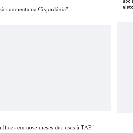
soci
vist
são aumenta na Cisjordânia"
milhões em nove meses dão asas à TAP"