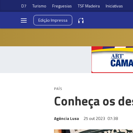
D7
Turismo
Freguesias
TSF Madeira
Iniciativas
Edição
Impressa
PAÍS
Conheça os des
Agência Lusa
25 out 2023
07:38