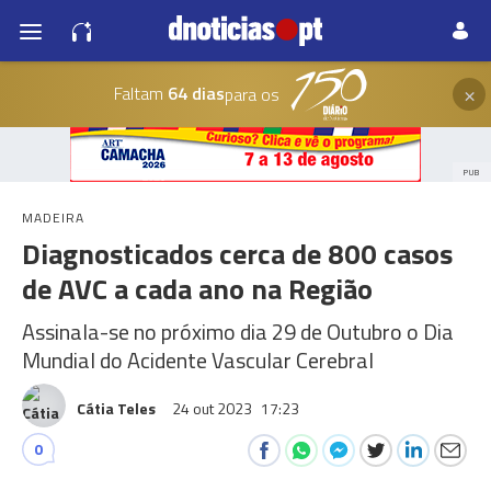
×
Faltam
64 dias
para os
PUB
MADEIRA
Diagnosticados cerca de 800 casos
de AVC a cada ano na Região
Assinala-se no próximo dia 29 de Outubro o Dia
Mundial do Acidente Vascular Cerebral
Cátia Teles
24 out 2023
17:23
0