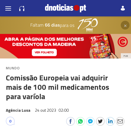
×
Faltam
66 dias
para os
PUB
MUNDO
Comissão Europeia vai adquirir
mais de 100 mil medicamentos
para varíola
Agência Lusa
24 out 2023
02:00
0