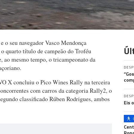
s e o seu navegador Vasco Mendonça
Úl
 o quarto título de campeão do Troféu
 e, ao mesmo tempo, o tricampeonato da
açoriano.
DES
“Gos
comp
O X concluiu o Pico Wines Rally na terceira
 concorrentes com carros da categoria Rally2, o
DES
segundo classificado Rúben Rodrigues, ambos
Eis 
Cent
Ron