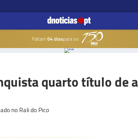
Faltam
64 dias
para os
nquista quarto título de 
cado no Rali do Pico