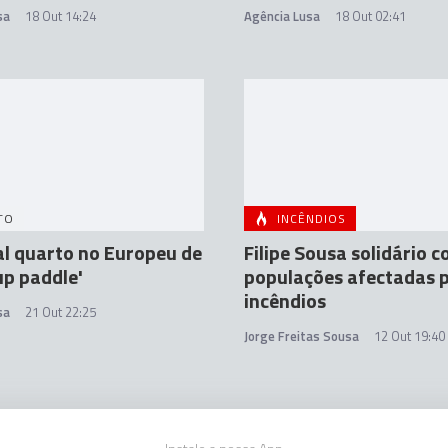
sa
18 Out 14:24
Agência Lusa
18 Out 02:41
TO
INCÊNDIOS
l quarto no Europeu de
Filipe Sousa solidário 
up paddle'
populações afectadas p
incêndios
sa
21 Out 22:25
Jorge Freitas Sousa
12 Out 19:40