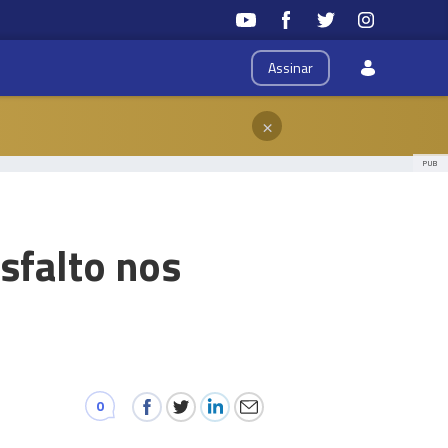
Assinar
×
PUB
asfalto nos
0