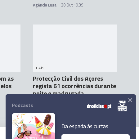
Agência Lusa
20 Out 19:39
PAÍS
com as
Protecção Civil dos Açores
elos
regista 61 ocorrências durante
noite e madrugada
×
Agência Lusa
21 Out 10:34
Podcasts
Da espada às curtas