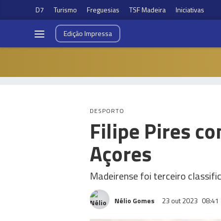
D7
Turismo
Freguesias
TSF Madeira
Iniciativas
Edição
Impressa
DESPORTO
Filipe Pires co
Açores
Madeirense foi terceiro classifi
Nélio Gomes
23 out 2023
08:41