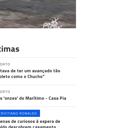
timas
PORTO
tava de ter um avançado tão
leto como o Chucho”
PORTO
os 'onzes' do Marítimo - Casa Pia
CRISTIANO RONALDO
enas de curiosos à espera de
aldo descobrem casamento