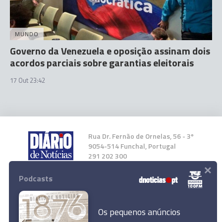
MUNDO
Governo da Venezuela e oposição assinam dois
acordos parciais sobre garantias eleitorais
17 Out 23:42
Rua Dr. Fernão de Ornelas, 56 - 3º
9054-514 Funchal, Portugal
291 202 300
×
Podcasts
Instale a nossa App
Os pequenos anúncios