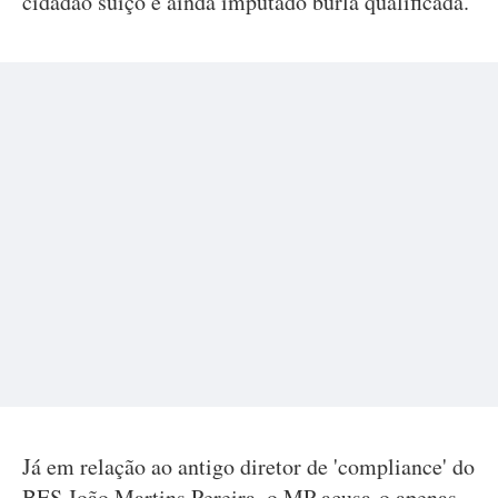
cidadão suíço é ainda imputado burla qualificada.
Já em relação ao antigo diretor de 'compliance' do
BES João Martins Pereira, o MP acusa-o apenas