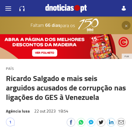
×
Faltam
66 dias
para os
PUB
PAÍS
Ricardo Salgado e mais seis
arguidos acusados de corrupção nas
ligações do GES à Venezuela
Agência lusa
22 out 2023
18:54
1