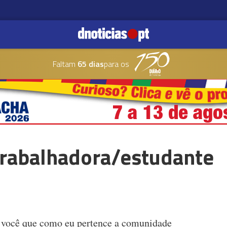
Faltam
65 dias
para os
trabalhadora/estudante
e você que como eu pertence a comunidade