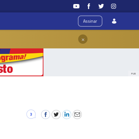
Assinar
×
PUB
3