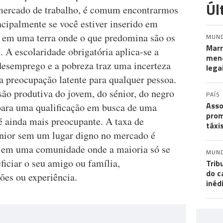
Úl
 mercado de trabalho, é comum encontrarmos
ncipalmente se você estiver inserido em
r em uma terra onde o que predomina são os
MUN
Marr
. A escolaridade obrigatória aplica-se a
meno
 desemprego e a pobreza traz uma incerteza
lega
a preocupação latente para qualquer pessoa.
ão produtiva do jovem, do sénior, do negro
PAÍS
Asso
 para uma qualificação em busca de uma
prom
 é ainda mais preocupante. A taxa de
táxi
énior sem um lugar digno no mercado é
o em uma comunidade onde a maioria só se
MUN
ficiar o seu amigo ou família,
Trib
do c
ões ou experiência.
inéd