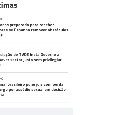
timas
DO
ocos preparado para receber
res se Espanha remover obstáculos
is
ciação de TVDE insta Governo a
over sector justo sem privilegiar
s
DO
unal brasileiro pune juiz com perda
argo por assédio sexual em decisão
ita