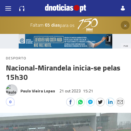
×
Faltam
65 dias
para os
PUB
DESPORTO
Nacional-Mirandela inicia-se pelas
15h30
Paulo Vieira Lopes
21 out 2023
15:21
0